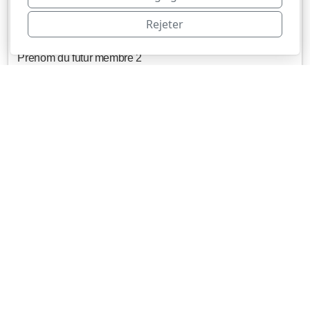
Rejeter
Prénom du futur membre 2
Date de naissance du futur membre 2 *
Téléphone du futur membre 2
E-mail du futur membre 2
Adresse du futur membre 1 / des futurs membres 1 et 2